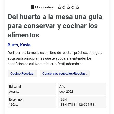
Tipo
de
Del huerto a la mesa una guía
documento
para conservar y cocinar los
alimentos
Butts, Kayla.
Sumario,
Del huerto a la mesa es un libro de recetas práctico, una guía
etc.
apta para principiantes que te ayudará a entender los
beneficios de cultivar un huerto fértil, además de
proporcionarte toneladas de consejos expertos sobre cómo
Cocina-Recetas.
Conservas vegetales-Recetas.
conservar tu producción deshidratando, congelando y
conservando alimentos. También se incluyen más de 100
recetas deliciosas y nutritivas, de alrededor del mudo, en las
Editorial
Año
Acanto
cop. 2023
que usar las frutas, verduras y hierbas de tu huerto, para crear
entrantes, postres, platos principales, magníficas ensaladas y
Extensión
ISBN
mucho más.
192 p.
ISBN 978-84-126664-5-8