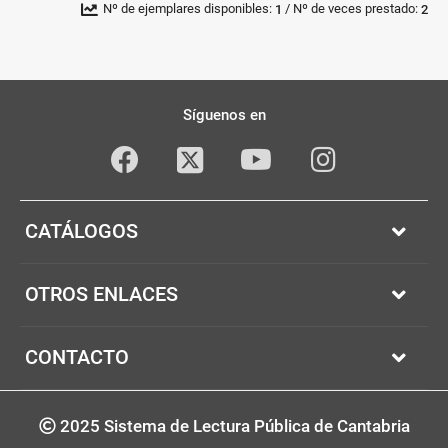
/
Nº de ejemplares disponibles:
Nº de veces prestado:
1
2
Pié
Redes
de
sociales
Síguenos en
página
Facebook
youTube
Instagram
Twitter
CATÁLOGOS
OTROS ENLACES
CONTACTO
Copyright
2025 Sistema de Lectura Pública de Cantabria