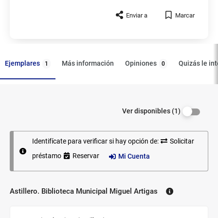
Enviar a
Marcar
Ejemplares
Opiniones
Más información
Quizás le in
1
0
Filtrar los
Ejemplares
Ver disponibles (1)
ejemplares
por
disponibilidad.
Identifícate para verificar si hay opción de:
Solicitar
préstamo
Reservar
Mi Cuenta
Astillero. Biblioteca Municipal Miguel Artigas
Biblioteca: