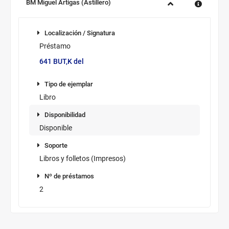
Sucursal:
BM Miguel Artigas (Astillero)
Información
Localización /
de
Localización / Signatura
Signatura
los
Préstamo
ejemplares
641 BUT,K del
disponibles
Tipo de
ejemplar
Tipo de ejemplar
Libro
Disponibilidad
Disponibilidad
Disponible
Soporte
Soporte
Libros y folletos (Impresos)
Nº de
Nº de préstamos
préstamos
2
Novedad/Enlaces
Multimedia