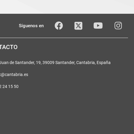
Twitter
Facebook
youTube
Inst
Síguenos en
TACTO
 Juan de Santander, 19, 39009 Santander, Cantabria, España
c@cantabria.es
2 24 15 50