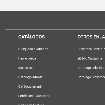
Pié
Redes
de
sociales
página
CATÁLOGOS
OTROS ENL
Búsqueda avanzada
Biblioteca Central
Hemeroteca
eBiblio Cantabria
Mediateca
Catálogo colectivo
Catálogo infantil
Catálogo Bibliotec
Catálogo juvenil
Fondo local Cantabria