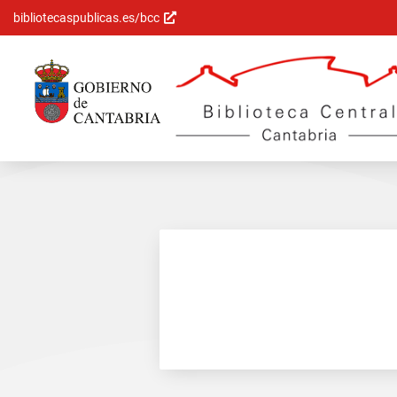
bibliotecaspublicas.es/bcc
Saltar al
contenido
principal