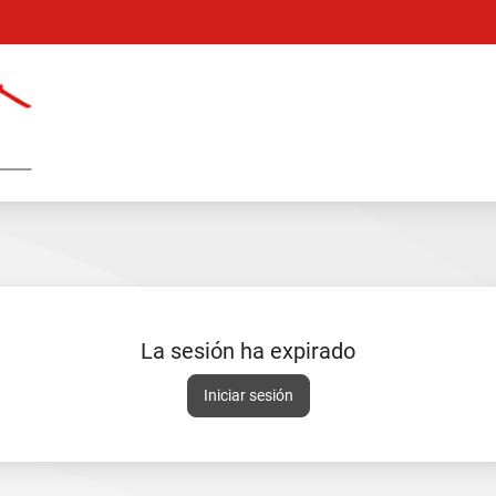
Catálogo
en
línea
La sesión ha expirado
Sesión
Iniciar sesión
expirada