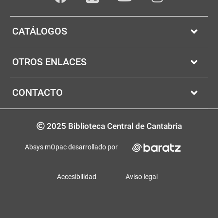
Facebook
youTube
Instagram
Twitter
CATÁLOGOS
OTROS ENLACES
CONTACTO
Copyrigth
2025 Biblioteca Central de Cantabria
Absys mOpac desarrollado por
Accesibilidad
Aviso legal