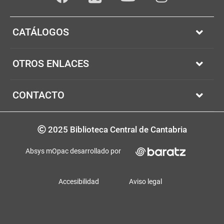
Facebook
youTube
Instagram
Twitter
CATÁLOGOS
OTROS ENLACES
CONTACTO
Copyrigth
2025 Biblioteca Central de Cantabria
Absys mOpac desarrollado por
Accesibilidad
Aviso legal