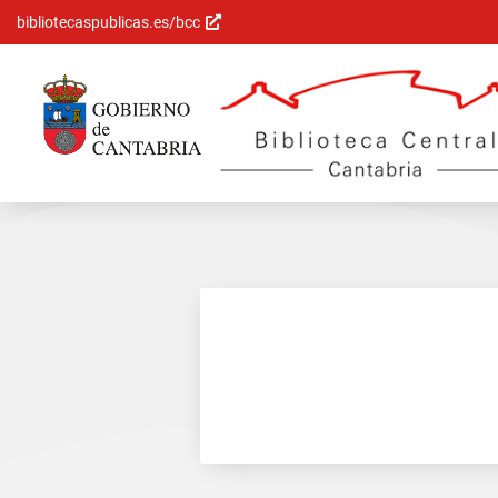
bibliotecaspublicas.es/bcc
Saltar al
contenido
principal