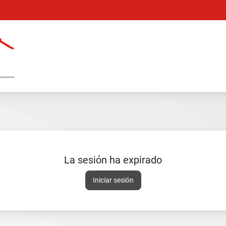
Catálogo
en
línea
La sesión ha expirado
Sesión
Iniciar sesión
expirada