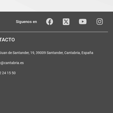
Twitter
Facebook
youTube
Inst
Síguenos en
TACTO
 Juan de Santander, 19, 39009 Santander, Cantabria, España
c@cantabria.es
2 24 15 50