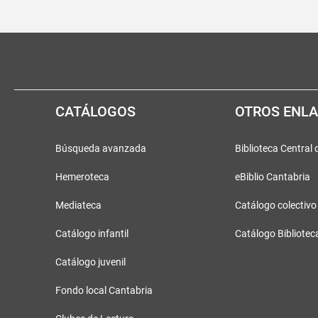
Pié
Redes
de
sociales
página
CATÁLOGOS
OTROS ENL
Búsqueda avanzada
Biblioteca Central
Hemeroteca
eBiblio Cantabria
Mediateca
Catálogo colectivo
Catálogo infantil
Catálogo Bibliotec
Catálogo juvenil
Fondo local Cantabria