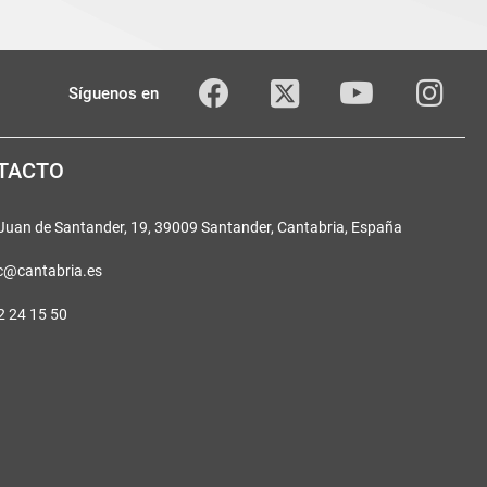
Twitter
Facebook
youTube
Inst
Síguenos en
TACTO
 Juan de Santander, 19, 39009 Santander, Cantabria, España
c@cantabria.es
2 24 15 50