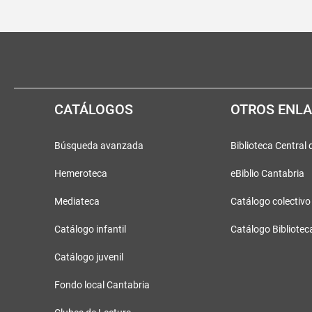
Pié
Redes
de
sociales
página
CATÁLOGOS
OTROS ENL
Búsqueda avanzada
Biblioteca Central
Hemeroteca
eBiblio Cantabria
Mediateca
Catálogo colectivo
Catálogo infantil
Catálogo Bibliotec
Catálogo juvenil
Fondo local Cantabria