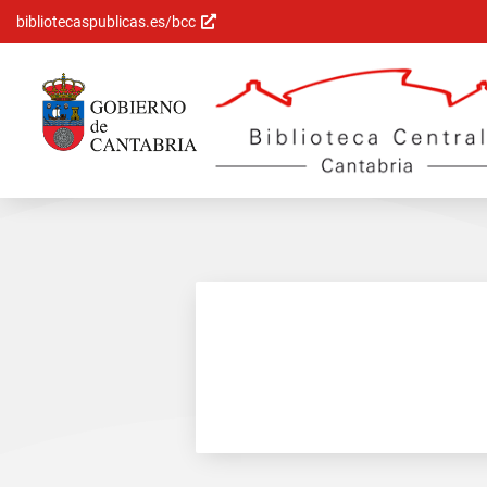
bibliotecaspublicas.es/bcc
Saltar al
contenido
principal