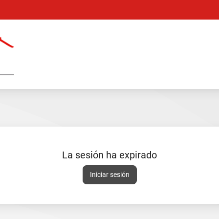
Catálogo
en
línea
La sesión ha expirado
Sesión
Iniciar sesión
expirada