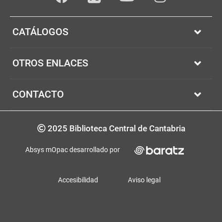
Facebook
youTube
Instagram
Twitter
CATÁLOGOS
OTROS ENLACES
CONTACTO
Copyrigth
2025 Biblioteca Central de Cantabria
Absys mOpac desarrollado por
Accesibilidad
Aviso legal