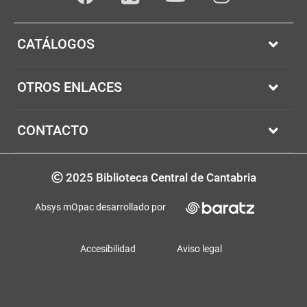
Facebook
youTube
Instagram
Twitter
CATÁLOGOS
OTROS ENLACES
CONTACTO
Copyrigth
2025 Biblioteca Central de Cantabria
Absys mOpac desarrollado por
Accesibilidad
Aviso legal