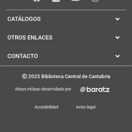
Facebook
youTube
Instagram
Twitter
CATÁLOGOS
OTROS ENLACES
CONTACTO
Copyrigth
2025 Biblioteca Central de Cantabria
Absys mOpac desarrollado por
Accesibilidad
Aviso legal