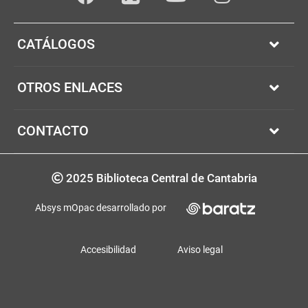
Facebook
youTube
Instagram
Twitter
CATÁLOGOS
OTROS ENLACES
CONTACTO
Copyrigth
2025 Biblioteca Central de Cantabria
Absys mOpac desarrollado por
Accesibilidad
Aviso legal