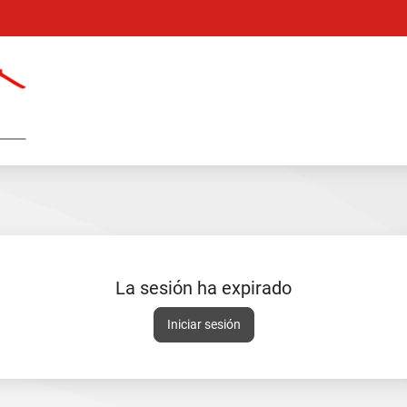
Catálogo
en
línea
La sesión ha expirado
Sesión
Iniciar sesión
expirada