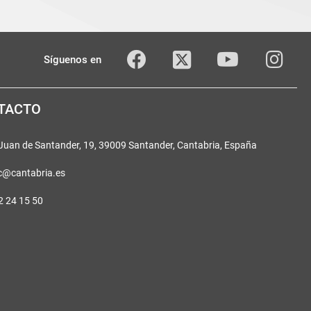
Twitter
Facebook
youTube
Inst
Síguenos en
TACTO
 Juan de Santander, 19, 39009 Santander, Cantabria, España
c@cantabria.es
2 24 15 50