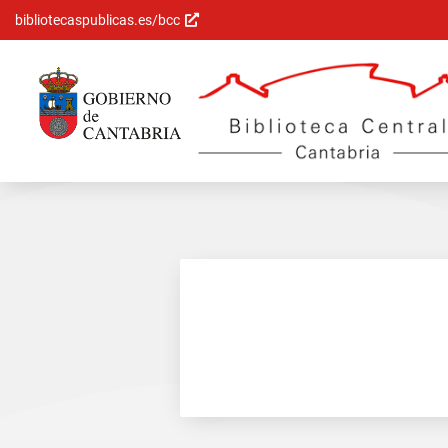
bibliotecaspublicas.es/bcc
Saltar al
contenido
principal