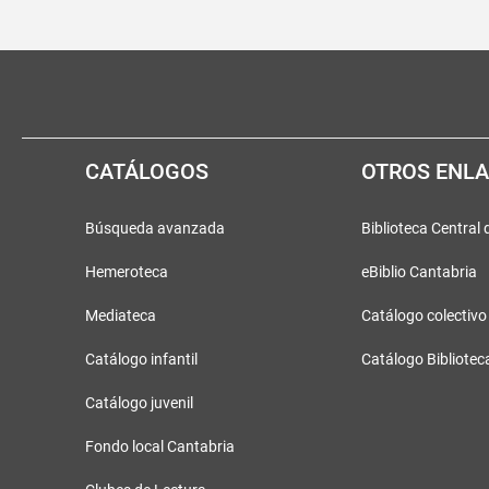
Pié
Redes
de
sociales
página
CATÁLOGOS
OTROS ENL
Búsqueda avanzada
Biblioteca Central
Hemeroteca
eBiblio Cantabria
Mediateca
Catálogo colectivo
Catálogo infantil
Catálogo Bibliotec
Catálogo juvenil
Fondo local Cantabria