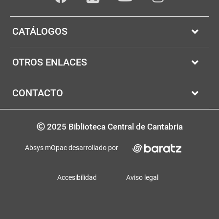
Facebook
youTube
Instagram
Twitter
CATÁLOGOS
OTROS ENLACES
CONTACTO
Copyrigth
2025 Biblioteca Central de Cantabria
Absys mOpac desarrollado por
Accesibilidad
Aviso legal