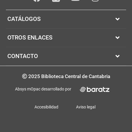
Facebook
youTube
Instagram
Twitter
CATÁLOGOS
OTROS ENLACES
CONTACTO
Copyrigth
2025 Biblioteca Central de Cantabria
Absys mOpac desarrollado por
Accesibilidad
Aviso legal