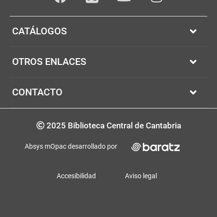
Facebook
youTube
Instagram
Twitter
CATÁLOGOS
OTROS ENLACES
CONTACTO
Copyrigth
2025 Biblioteca Central de Cantabria
Absys mOpac desarrollado por
Accesibilidad
Aviso legal