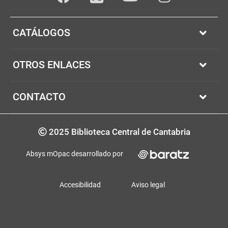
Facebook
youTube
Instagram
Twitter
CATÁLOGOS
OTROS ENLACES
CONTACTO
Copyrigth
2025 Biblioteca Central de Cantabria
Absys mOpac desarrollado por
Accesibilidad
Aviso legal