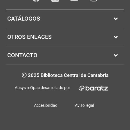
Facebook
youTube
Instagram
Twitter
CATÁLOGOS
OTROS ENLACES
CONTACTO
Copyrigth
2025 Biblioteca Central de Cantabria
Absys mOpac desarrollado por
Accesibilidad
Aviso legal