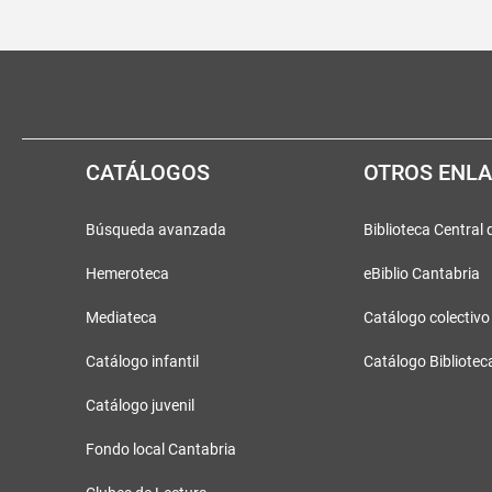
Pié
Redes
de
sociales
página
CATÁLOGOS
OTROS ENL
Búsqueda avanzada
Biblioteca Central
Hemeroteca
eBiblio Cantabria
Mediateca
Catálogo colectivo
Catálogo infantil
Catálogo Bibliotec
Catálogo juvenil
Fondo local Cantabria