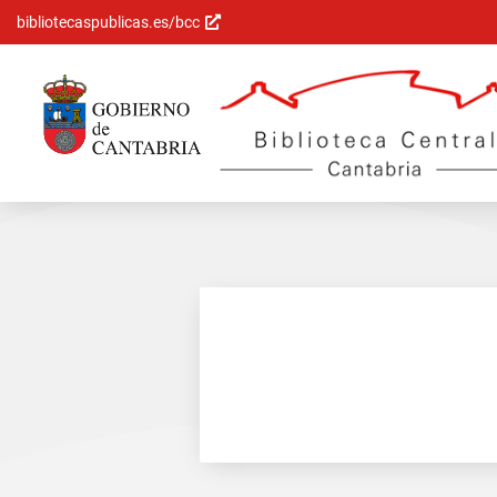
bibliotecaspublicas.es/bcc
Saltar al
contenido
principal