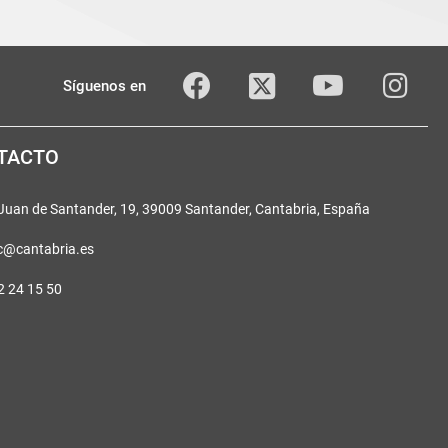
Twitter
Facebook
youTube
Inst
Síguenos en
TACTO
 Juan de Santander, 19, 39009 Santander, Cantabria, España
c@cantabria.es
2 24 15 50