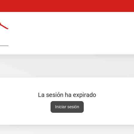
Catálogo
en
línea
La sesión ha expirado
Sesión
Iniciar sesión
expirada