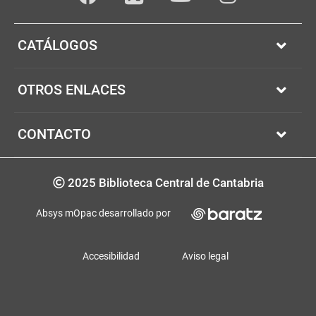
Facebook
youTube
Instagram
Twitter
CATÁLOGOS
OTROS ENLACES
CONTACTO
Copyrigth
2025 Biblioteca Central de Cantabria
Absys mOpac desarrollado por
Accesibilidad
Aviso legal