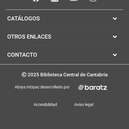
Facebook
youTube
Instagram
Twitter
CATÁLOGOS
OTROS ENLACES
CONTACTO
Copyrigth
2025 Biblioteca Central de Cantabria
Absys mOpac desarrollado por
Accesibilidad
Aviso legal