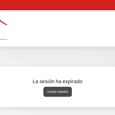
Catálogo
en
línea
La sesión ha expirado
Sesión
Iniciar sesión
expirada