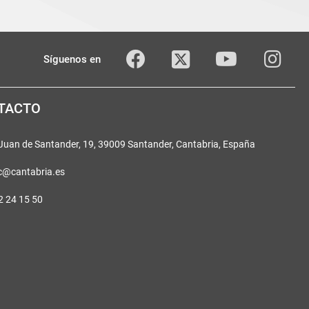
Twitter
Facebook
youTube
Inst
Síguenos en
TACTO
 Juan de Santander, 19, 39009 Santander, Cantabria, España
c@cantabria.es
2 24 15 50