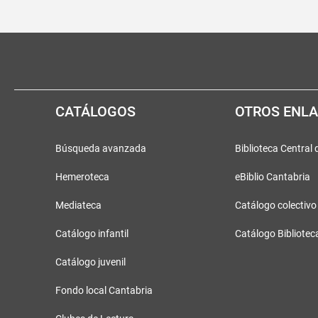
Pié
Redes
de
sociales
página
CATÁLOGOS
OTROS ENL
Búsqueda avanzada
Biblioteca Central
Hemeroteca
eBiblio Cantabria
Mediateca
Catálogo colectivo
Catálogo infantil
Catálogo Bibliotec
Catálogo juvenil
Fondo local Cantabria