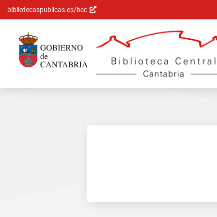
bibliotecaspublicas.es/bcc
Saltar al
contenido
principal