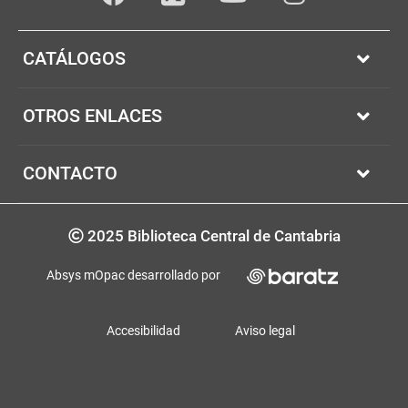
Facebook
youTube
Instagram
Twitter
CATÁLOGOS
OTROS ENLACES
CONTACTO
Copyrigth
2025 Biblioteca Central de Cantabria
Absys mOpac desarrollado por
Accesibilidad
Aviso legal