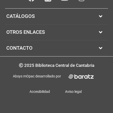
Facebook
youTube
Instagram
Twitter
CATÁLOGOS
OTROS ENLACES
CONTACTO
Copyrigth
2025 Biblioteca Central de Cantabria
Absys mOpac desarrollado por
Accesibilidad
Aviso legal