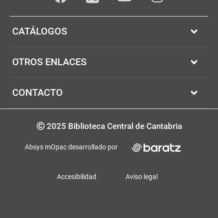
Facebook
youTube
Instagram
Twitter
CATÁLOGOS
OTROS ENLACES
CONTACTO
Copyrigth
2025 Biblioteca Central de Cantabria
Absys mOpac desarrollado por
Accesibilidad
Aviso legal