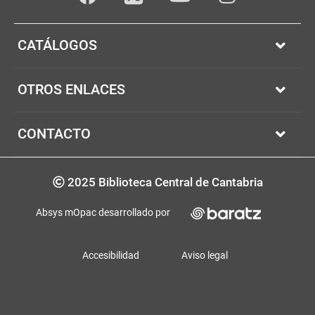
Facebook
youTube
Instagram
Twitter
CATÁLOGOS
OTROS ENLACES
CONTACTO
Copyrigth
2025 Biblioteca Central de Cantabria
Absys mOpac desarrollado por
Accesibilidad
Aviso legal